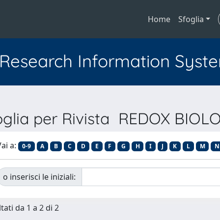
Home
Sfoglia
l Research Information Syst
oglia per Rivista REDOX BIOL
ai a:
0-9
A
B
C
D
E
F
G
H
I
J
K
L
M
N
o inserisci le iniziali:
tati da 1 a 2 di 2