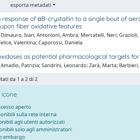
esporta metadati
 response of αB-crystallin to a single bout of ae
upon fiber oxidative features
Dimauro, Ivan; Antonioni, Ambra; Mercatelli, Neri; Grazioli, 
 Felice, Valentina; Caporossi, Daniela
idases as potential pharmacological targets for
Amadio, Patrizia; Sandrini, Leonardo; Zarà, Marta; Barbieri, S
tati da 1 a 2 di 2
 icone
accesso aperto
ponibili sulla rete interna
onibili agli utenti autorizzati
onibili solo agli amministratori
to embargo