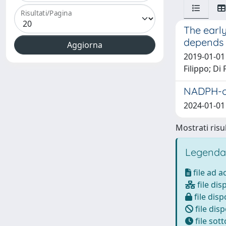
Risultati/Pagina
The early
depends 
2019-01-01 
Filippo; Di
NADPH-ox
2024-01-01 
Mostrati risul
Legenda
file ad 
file dis
file disp
file disp
file sot