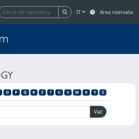
IT
Area riservata
em
OGY
O
P
Q
R
S
T
U
V
W
X
Y
Z