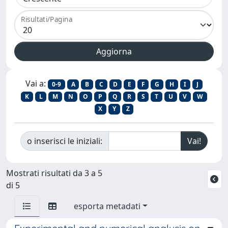
Risultati/Pagina
Vai a:
0-9
A
B
C
D
E
F
G
H
I
J
K
L
M
N
O
P
Q
R
S
T
U
V
W
X
Y
Z
o inserisci le iniziali:
Mostrati risultati da 3 a 5
di 5
esporta metadati