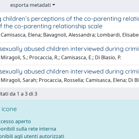
esporta metadati
 children’s perceptions of the co-parenting relati
f the co-parenting relationship scale
Camisasca, Elena; Bavagnoli, Alessandra; Lombardi, Elisabe
exually abused children interviewed during crimi
iragoli, S.; Procaccia, R.; Camisasca, E.; Di Blasio, P.
exually abused children interviewed during crimi
Miragoli, Sarah; Procaccia, Rossella; Camisasca, Elena; Di Bl
tati da 1 a 3 di 3
 icone
accesso aperto
ponibili sulla rete interna
onibili agli utenti autorizzati