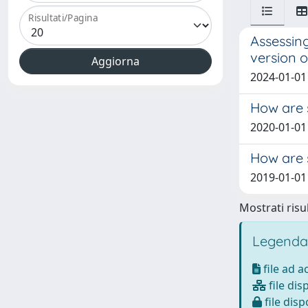
Risultati/Pagina
Assessing
version o
2024-01-01 
How are s
2020-01-01 M
How are s
2019-01-01 
Mostrati risul
Legenda
file ad 
file dis
file disp