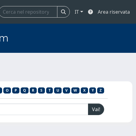
IT
Area riservata
em
O
P
Q
R
S
T
U
V
W
X
Y
Z