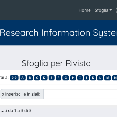
Home
Sfoglia
l Research Information Syst
Sfoglia per Rivista
ai a:
0-9
A
B
C
D
E
F
G
H
I
J
K
L
M
N
o inserisci le iniziali:
tati da 1 a 3 di 3