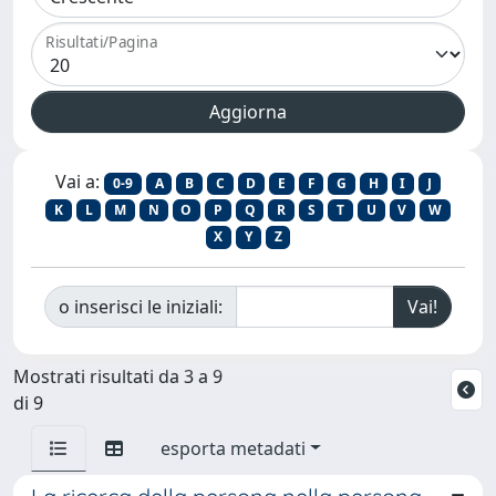
Risultati/Pagina
Vai a:
0-9
A
B
C
D
E
F
G
H
I
J
K
L
M
N
O
P
Q
R
S
T
U
V
W
X
Y
Z
o inserisci le iniziali:
Mostrati risultati da 3 a 9
di 9
esporta metadati