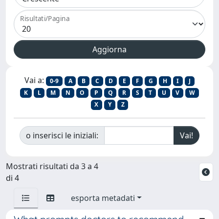
Risultati/Pagina
Vai a:
0-9
A
B
C
D
E
F
G
H
I
J
K
L
M
N
O
P
Q
R
S
T
U
V
W
X
Y
Z
o inserisci le iniziali:
Mostrati risultati da 3 a 4
di 4
esporta metadati