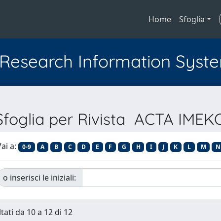
Home
Sfoglia
l Research Information Syst
Sfoglia per Rivista ACTA IMEK
ai a:
0-9
A
B
C
D
E
F
G
H
I
J
K
L
M
N
o inserisci le iniziali:
tati da 10 a 12 di 12