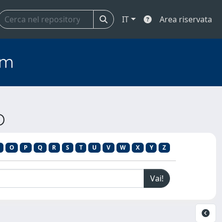
IT
Area riservata
em
O
O
P
Q
R
S
T
U
V
W
X
Y
Z