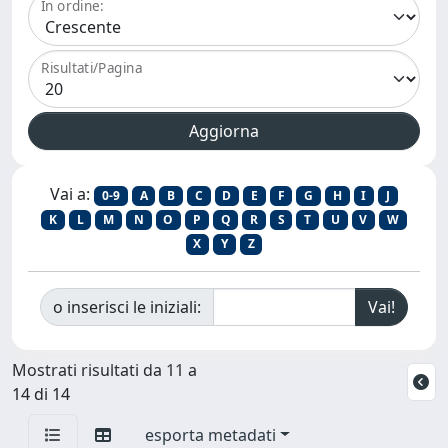
In ordine:
Risultati/Pagina
Vai a:
0-9
A
B
C
D
E
F
G
H
I
J
K
L
M
N
O
P
Q
R
S
T
U
V
W
X
Y
Z
o inserisci le iniziali:
Mostrati risultati da 11 a
14 di 14
esporta metadati