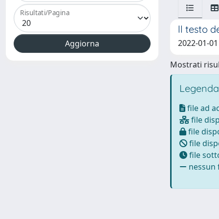
Risultati/Pagina
ll testo 
2022-01-01 
Mostrati risul
Legenda
file ad 
file dis
file disp
file disp
file sot
nessun f