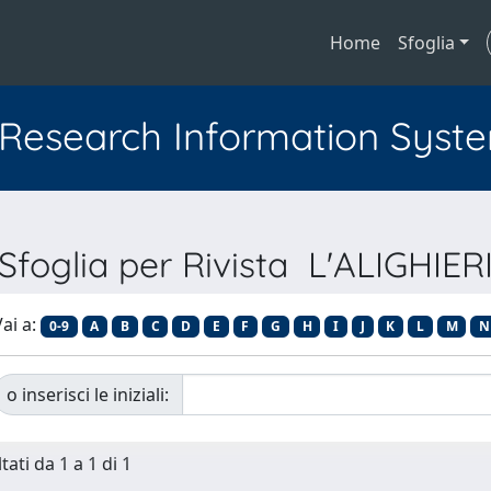
Home
Sfoglia
l Research Information Syst
Sfoglia per Rivista L'ALIGHIER
ai a:
0-9
A
B
C
D
E
F
G
H
I
J
K
L
M
N
o inserisci le iniziali:
tati da 1 a 1 di 1