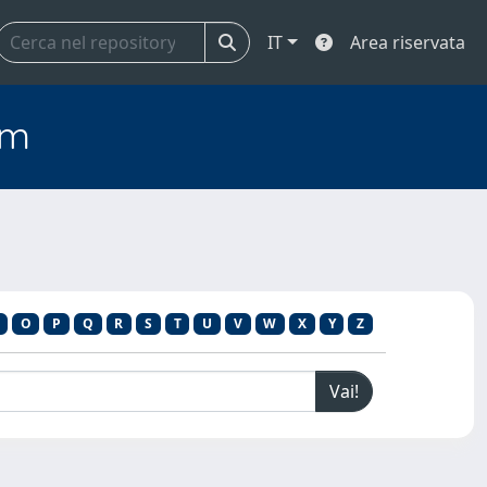
IT
Area riservata
em
I
O
P
Q
R
S
T
U
V
W
X
Y
Z