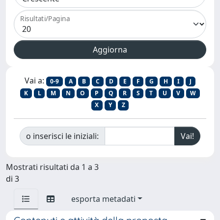
Risultati/Pagina
Vai a:
0-9
A
B
C
D
E
F
G
H
I
J
K
L
M
N
O
P
Q
R
S
T
U
V
W
X
Y
Z
o inserisci le iniziali:
Mostrati risultati da 1 a 3
di 3
esporta metadati