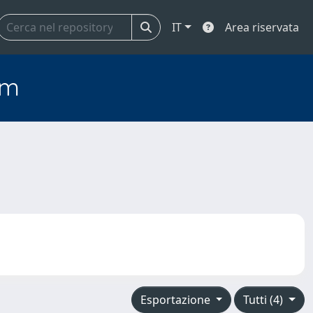
IT
Area riservata
em
Esportazione
Tutti (4)