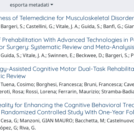
esporta metadati
ness of Telemedicine for Musculoskeletal Disorde
argeri, S.; Castellini, G.; Vitale, J. A.; Guida, S.; Banfi, G.; Gia
f Prehabilitation With Advanced Technologies in 
for Surgery: Systematic Review and Meta-Analysi
uida, S.; Vitale, J. A.; Swinnen, E.; Beckwee, D.; Bargeri, S.; Pe
gy-Assisted Cognitive Motor Dual-Task Rehabilita
ic Review
Tuena, Cosimo; Borghesi, Francesca; Bruni, Francesca; Cavedo
roti, Rosa; Rossi, Lorena; Ferrarin, Maurizio; Stramba-Badi
eality for Enhancing the Cognitive Behavioral Tr
: Randomized Controlled Study With One-Year Fo
Cesa, G; Manzoni, GIAN MAURO; Bacchetta, M; Castelnuovo, G;
pez, G; Riva, G.