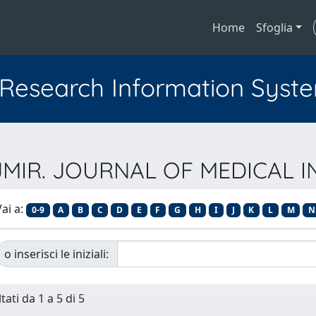
Home
Sfoglia
l Research Information Syst
ta JMIR. JOURNAL OF MEDICAL
ai a:
0-9
A
B
C
D
E
F
G
H
I
J
K
L
M
N
o inserisci le iniziali:
tati da 1 a 5 di 5