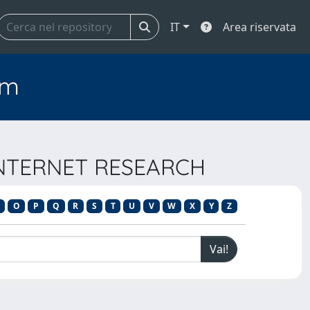
IT
Area riservata
em
 INTERNET RESEARCH
O
P
Q
R
S
T
U
V
W
X
Y
Z