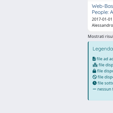
Web-Base
People: 
2017-01-01 
Alessandro;
Mostrati risul
Legenda
file ad 
file dis
file disp
file disp
file sot
nessun f