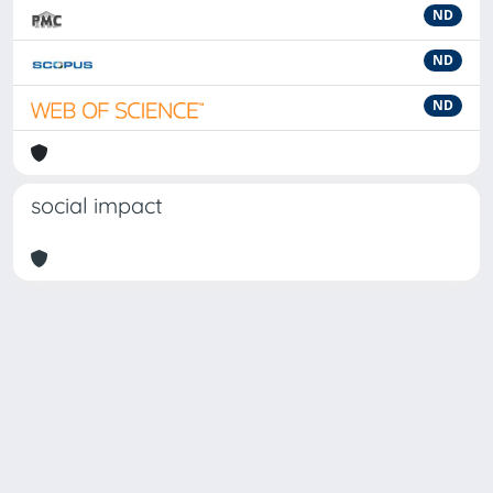
ND
ND
ND
social impact
Powered by
IRIS
-
about IRIS
-
Utilizzo dei cookie
-
Privacy
Copyright © 2026