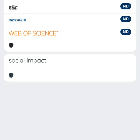
ND
ND
ND
social impact
Powered by
IRIS
-
about IRIS
-
Utilizzo dei cookie
-
Privacy