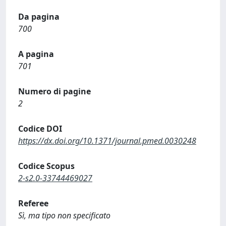
Da pagina
700
A pagina
701
Numero di pagine
2
Codice DOI
https://dx.doi.org/10.1371/journal.pmed.0030248
Codice Scopus
2-s2.0-33744469027
Referee
Sì, ma tipo non specificato