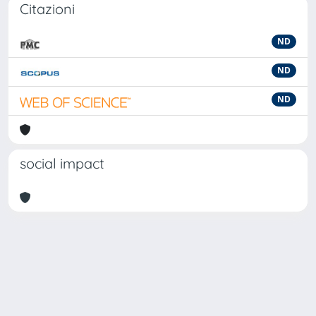
Citazioni
ND
ND
ND
social impact