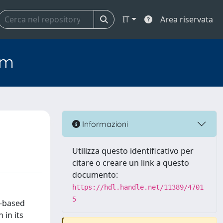
IT
Area riservata
em
Informazioni
Utilizza questo identificativo per
citare o creare un link a questo
documento:
https://hdl.handle.net/11389/4701
5
m-based
 in its