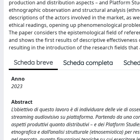
production and distribution aspects – and Platform Stu
ethnographic observation and structural analysis (ethn
descriptions of the actors involved in the market, as we
ethical readings, opening up phenomenological probl
The paper considers the epistemological field of refer
and shows the first results of descriptive effectiveness
resulting in the introduction of the research fields that 
Scheda breve
Scheda completa
Sched
Anno
2023
Abstract
L’obiettivo di questo lavoro è di individuare delle vie di oss
streaming audiovisivo su piattaforma. Partendo da una con
aspetti produttivi quanto distributivi – e dei Platform Stud
etnografica e dall’analisi strutturale (etnosemiotica) per rest
nel mercato, quanto figurazioni teoriche su cui esercitare l