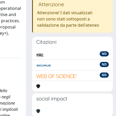
rom
Attenzione
operational
Attenzione! I dati visualizzati
ctive and
non sono stati sottoposti a
practices.
validazione da parte dell'ateneo
proposal
ey+),
Citazioni
ND
ND
ND
dello
 negli
social impact
ervazione
i implicati
ordine