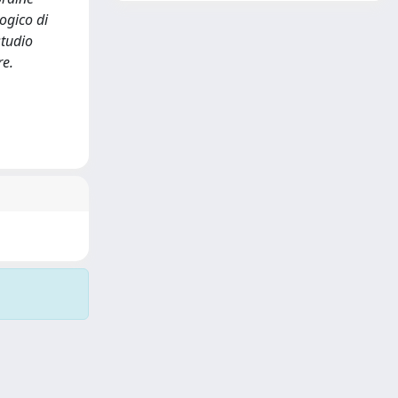
ogico di
studio
re.