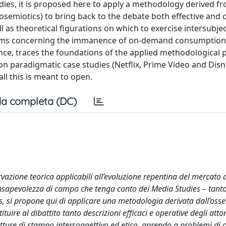
dies, it is proposed here to apply a methodology derived f
osemiotics) to bring back to the debate both effective and 
ll as theoretical figurations on which to exercise intersubje
ems concerning the immanence of on-demand consumption 
ence, traces the foundations of the applied methodological 
 on paradigmatic case studies (Netflix, Prime Video and Disn
all this is meant to open.
a completa (DC)
ervazione teorica applicabili all’evoluzione repentina del mercato 
sapevolezza di campo che tenga conto dei Media Studies – tanto
ies, si propone qui di applicare una metodologia derivata dall’oss
ituire al dibattito tanto descrizioni efficaci e operative degli attor
etture di stampo intersoggettivo ed etico, aprendo a problemi di 