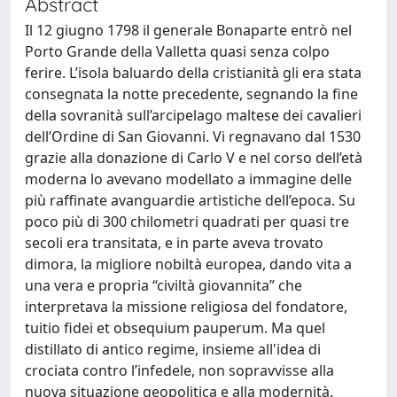
Abstract
Il 12 giugno 1798 il generale Bonaparte entrò nel
Porto Grande della Valletta quasi senza colpo
ferire. L’isola baluardo della cristianità gli era stata
consegnata la notte precedente, segnando la fine
della sovranità sull’arcipelago maltese dei cavalieri
dell’Ordine di San Giovanni. Vi regnavano dal 1530
grazie alla donazione di Carlo V e nel corso dell’età
moderna lo avevano modellato a immagine delle
più raffinate avanguardie artistiche dell’epoca. Su
poco più di 300 chilometri quadrati per quasi tre
secoli era transitata, e in parte aveva trovato
dimora, la migliore nobiltà europea, dando vita a
una vera e propria “civiltà giovannita” che
interpretava la missione religiosa del fondatore,
tuitio fidei et obsequium pauperum. Ma quel
distillato di antico regime, insieme all'idea di
crociata contro l’infedele, non sopravvisse alla
nuova situazione geopolitica e alla modernità.