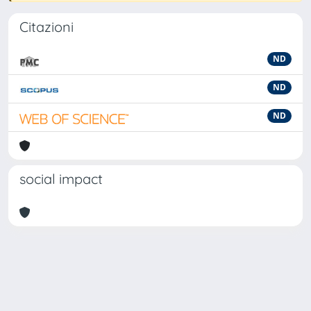
Citazioni
ND
ND
ND
social impact