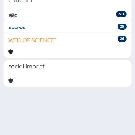
Citazioni
ND
25
26
social impact
Powered by
IRIS
-
about IRIS
-