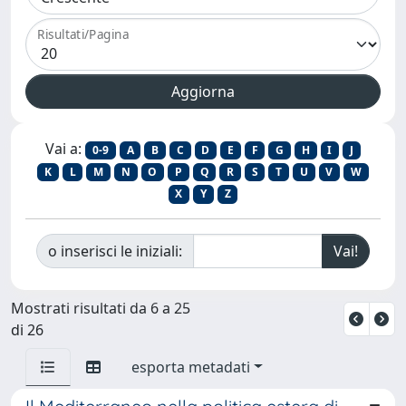
Risultati/Pagina
Vai a:
0-9
A
B
C
D
E
F
G
H
I
J
K
L
M
N
O
P
Q
R
S
T
U
V
W
X
Y
Z
o inserisci le iniziali:
Mostrati risultati da 6 a 25
di 26
esporta metadati