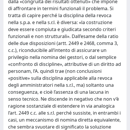
dalla «congruità dei risultati ottenuti» che impone
di affrontare in termini funzionali il problema. Si
tratta di capire perché la disciplina della revoca
nella s.p.a. e nella s.r.l. è diversa: «la costruzione
deve essere compiuta e giudicata secondo criteri
funzionali e non strutturali». Dall’esame della ratio
delle due disposizioni (artt. 2449 e 2468, comma 3,
c.c.), riconducibile all’intento di assicurare un
privilegio nella nomina dei gestori, o dal semplice
«confronto di discipline», attributive di un diritto ad
personam, l’A. quindi trae (non conclusioni
«positive» sulla disciplina applicabile alla revoca
degli amministratori nella s.r.l., ma) soltanto una
conseguenza, e cioè l’assenza di una lacuna in
senso tecnico. Ne discende in negativo che non v’è
ragione sostanziale di estendere in via analogica
l’art. 2449 c.c. alle s.r.l. perché sussiste, in entrambi i
casi, un meccanismo di nomina diretta equivalente,
che sembra svuotare di significato la soluzione