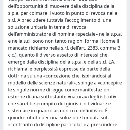
dell’opportunità di muovere dalla disciplina della
s.p.a. per colmare il vuoto in punto di revoca nella
s.r.l. A precludere tuttavia l’accoglimento di una
soluzione unitaria in tema di revoca
dell’amministratore di nomina «speciale» nella s.p.a.
e nella s.r.l. sono non tanto ragioni formali (come il
mancato richiamo nella s.r.l. dell’art. 2383, comma 3,
c.c.), quanto il diverso assetto di interessi che
emerge dalla disciplina della s.p.a. e della s.r.l. L’A.
richiama le perplessità espresse da parte della
dottrina su una «concezione che, ispirandosi al
modello delle scienze naturali», spinge a «concepire
le singole norme di legge come manifestazioni
esterne di una sottostante «natura» degli istituti»
che sarebbe «compito dei giuristi individuare e
sistemare in quadro armonico e definitivo». È
quindi il rifiuto per una soluzione fondata sul
«confronto di discipline particolari» a prescindere