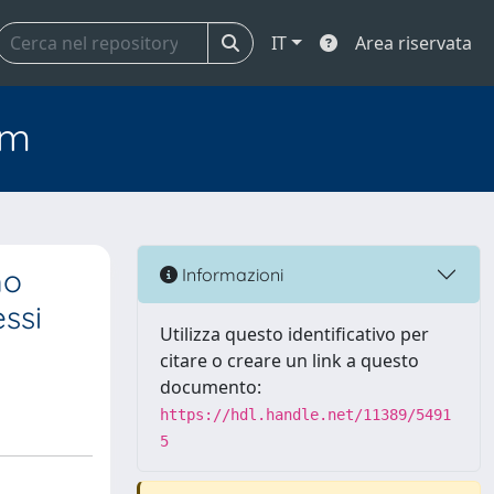
IT
Area riservata
em
mo
Informazioni
essi
Utilizza questo identificativo per
citare o creare un link a questo
documento:
https://hdl.handle.net/11389/5491
5