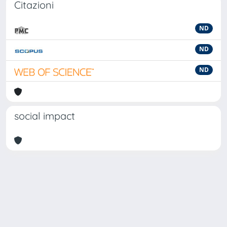
Citazioni
ND
ND
ND
social impact