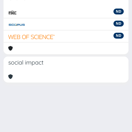
ND
ND
ND
social impact
Powered by
IRIS
-
about IRIS
-